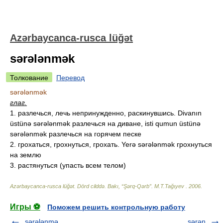
Azərbaycanca-rusca lüğət
sərələnmək
Толкование
Перевод
sərələnmək
глаг.
1. разлечься, лечь непринужденно, раскинувшись. Divanın
üstünə sərələnmək разлечься на диване, isti qumun üstünə
sərələnmək разлечься на горячем песке
2. грохаться, грохнуться, грохать. Yerə sərələnmək грохнуться
на землю
3. растянуться (упасть всем телом)
Azərbaycanca-rusca lüğət. Dörd cilddə. Bakı, “Şərq-Qərb”
.
M.T.Tağıyev
.
2006
.
Игры ⚽
Поможем решить контрольную работу
sərələnmə
sərən